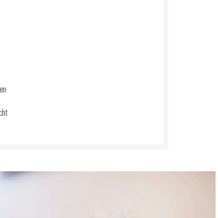
ten
cht