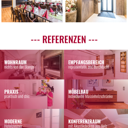
--- REFERENZEN ---
WOHNRAUM
EMPFANGSBEREICH
nichts von der Stange
repräsentativ und durchdacht
PRAXIS
MÖBELBAU
praktisch und chic
Individuelle Massivholzschränke
MODERNE
KONFERENZRAUM
Hotelzimmer
mit Akustikdecken aus Holz